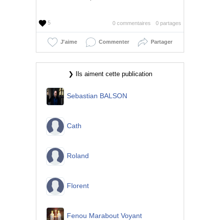
5
0 commentaires
0 partages
J'aime
Commenter
Partager
❯ Ils aiment cette publication
Sebastian BALSON
Cath
Roland
Florent
Fenou Marabout Voyant