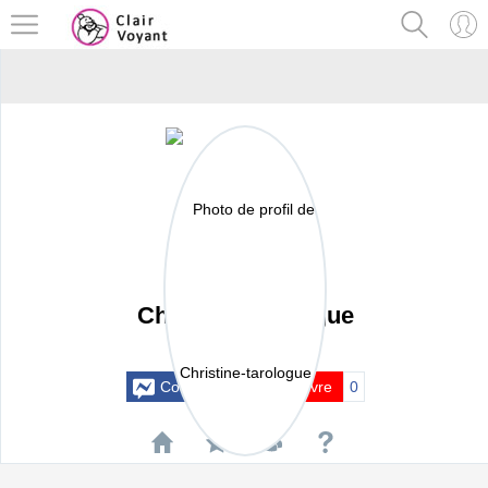
Christine-tarologue
Actif il y a 25 mois
Contacter
Suivre
0