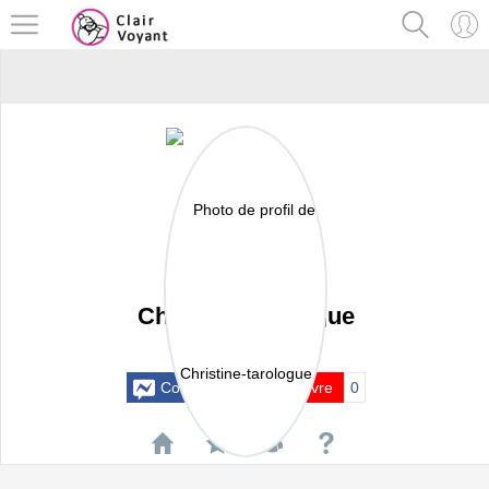
Christine-tarologue
Actif il y a 24 mois
Contacter
Suivre
0