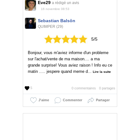
Eve29
a rédigé un avis
16 novembre 08:53
Sebastian Balsön
QUIMPER (29)
5/5
Bonjour, vous m'aviez informe d'un probleme
sur l'achat/vente de ma maison.... a ma
grande surprise! Vous aviez raison ! Info eu ce
matin ..... jespere quand meme d...
Lire la suite
5
0 commentaires
0 partages
J'aime
Commenter
Partager