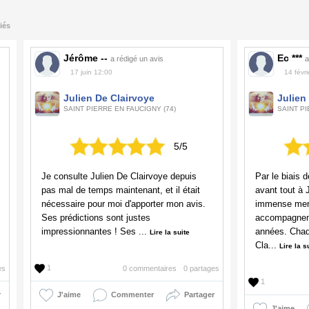
iés
Jérôme --
Ec ***
a rédigé un avis
a
17 juin 12:00
14 févr
Julien De Clairvoye
Julien
SAINT PIERRE EN FAUCIGNY (74)
SAINT PI
5/5
Je consulte Julien De Clairvoye depuis
Par le biais 
pas mal de temps maintenant, et il était
avant tout à 
nécessaire pour moi d'apporter mon avis.
immense merc
Ses prédictions sont justes
accompagnem
impressionnantes ! Ses ...
années. Chaq
Lire la suite
Cla...
Lire la s
1
es
0 commentaires
0 partages
1
r
J'aime
Commenter
Partager
J'aime