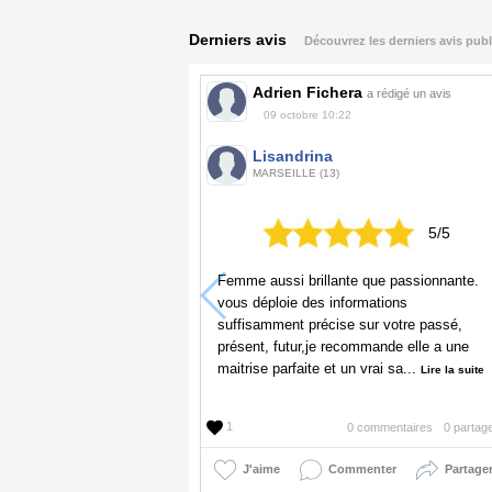
Derniers avis
Découvrez les derniers avis publ
Adrien Fichera
a rédigé un avis
09 octobre 10:22
Lisandrina
MARSEILLE (13)
5/5
Femme aussi brillante que passionnante.
vous déploie des informations
suffisamment précise sur votre passé,
présent, futur,je recommande elle a une
maitrise parfaite et un vrai sa...
Lire la suite
1
0 commentaires
0 partag
J'aime
Commenter
Partage