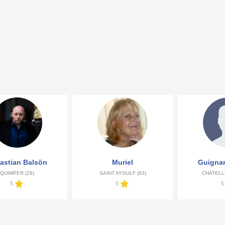
astian Balsön
Muriel
Guignar
QUIMPER (29)
SAINT AYGULF (83)
CHATELL
5
5