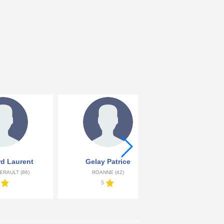
d Laurent
Gelay Patrice
Ferreres Chr
ERAULT (86)
ROANNE (42)
MARSEILLE 
5
5
5