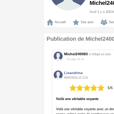
Michel24
Actif il y a 400
Accueil
Ses avis
Ses
Publication de Michel240
Michel240083
a rédigé un avis
04 juillet 20:18
Lisandrina
MARSEILLE (13)
5/5
Voilà une véritable voyante
Voilà une véritable voyante avec un do