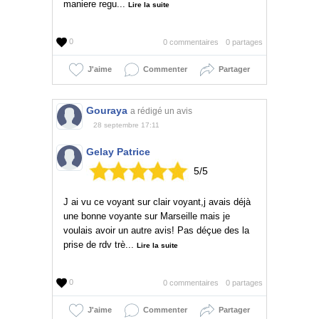
maniere regu...
Lire la suite
0
0 commentaires
0 partages
J'aime
Commenter
Partager
Gouraya
a rédigé un avis
28 septembre 17:11
Gelay Patrice
5
/
5
J ai vu ce voyant sur clair voyant,j avais déjà
une bonne voyante sur Marseille mais je
voulais avoir un autre avis! Pas déçue des la
prise de rdv trè...
Lire la suite
0
0 commentaires
0 partages
J'aime
Commenter
Partager