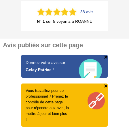
38 avis
N° 1
sur 5 voyants à ROANNE
Avis publiés sur cette page
×
Donnez votre avis sur
Gelay Patrice
!
×
Vous travaillez pour ce
professionnel ? Prenez le
contrôle de cette page
pour répondre aux avis, la
mettre à jour et bien plus
!