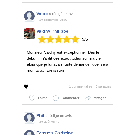
Valoo
a rédigé un avis
20 septembre 05:03
Valdhy Philippe
5
/
5
Monsieur Valdhy est exceptionnel. Dès le
début il m'a dit des exactitudes sur ma vie
alors que je lui avais juste demandé "quel sera
mon ave...
Lire la suite
1
1 commentaires
0 partages
J'aime
Commenter
Partager
Phil
a rédigé un avis
26 août 08:40
Ferreres Christine