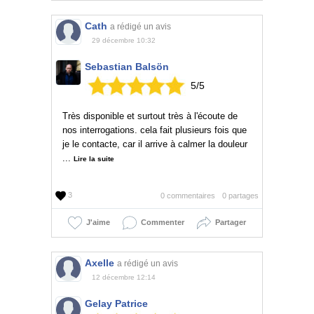
Cath
a rédigé un avis
29 décembre 10:32
Sebastian Balsön
5
/
5
Très disponible et surtout très à l'écoute de
nos interrogations. cela fait plusieurs fois que
je le contacte, car il arrive à calmer la douleur
...
Lire la suite
3
0 commentaires
0 partages
J'aime
Commenter
Partager
Axelle
a rédigé un avis
12 décembre 12:14
Gelay Patrice