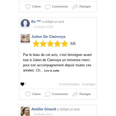
J'aime
Commenter
Partager
Ec ***
a rédigé un avis
14 février 15:35
Julien De Clairvoye
5
/
5
Par le biais de cet avis, c'est témoigner avant
tout à Julien de Clairvoye un immense merci
pour son accompagnement depuis toutes ces
années. Ch...
Lire la suite
1
0 commentaires
0 partages
J'aime
Commenter
Partager
Amélie Girault
a rédigé un avis
14 février 12:11