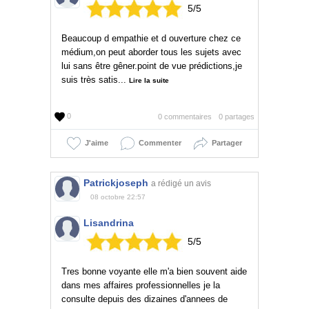
5
/
5
Beaucoup d empathie et d ouverture chez ce
médium,on peut aborder tous les sujets avec
lui sans être gêner.point de vue prédictions,je
suis très satis...
Lire la suite
0
0 commentaires
0 partages
J'aime
Commenter
Partager
Patrickjoseph
a rédigé un avis
08 octobre 22:57
Lisandrina
5
/
5
Tres bonne voyante elle m'a bien souvent aide
dans mes affaires professionnelles je la
consulte depuis des dizaines d'annees de