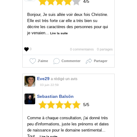
4
/
5
Bonjour, Je suis allée voir deux fois Christine.
Elle est très forte car elle a très bien su
décrire les caractères des personnes pour qui
je venaien...
Lire la suite
0
0 commentaires
0 partages
J'aime
Commenter
Partager
Eve29
a rédigé un avis
03 juin 22:59
Sebastian Balsön
5
/
5
Comme à chaque consultation, j'ai donné très
peu d'informations, juste les prénoms et dates
de naissance pour le domaine sentimental...
Tout...
Lire la suite