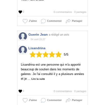
0
0 commentaires
0 partages
J'aime
Commenter
Partager
Guerin Jean
a rédigé un avis
04 avril 20:27
Lisandrina
5
/
5
Lisandrina est une personne qui m'a apporté
beaucoup de soutien dans les moments de
galeres. Je l'ai consulté il y a plusieurs années
et je ...
Lire la suite
0
0 commentaires
0 partages
J'aime
Commenter
Partager