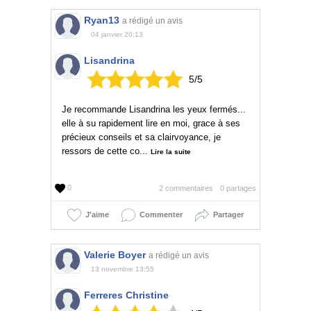
Ryan13
a rédigé un avis
04 janvier 20:13
Lisandrina
5
/
5
Je recommande Lisandrina les yeux fermés...
elle à su rapidement lire en moi, grace à ses
précieux conseils et sa clairvoyance, je
ressors de cette co...
Lire la suite
0
2 commentaires
0 partages
J'aime
Commenter
Partager
Valerie Boyer
a rédigé un avis
13 novembre 13:55
Ferreres Christine