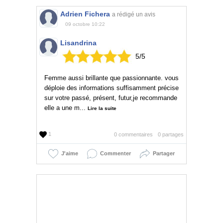
Adrien Fichera
a rédigé un avis
09 octobre 10:22
Lisandrina
5
/
5
Femme aussi brillante que passionnante. vous
déploie des informations suffisamment précise
sur votre passé, présent, futur,je recommande
elle a une m...
Lire la suite
1
0 commentaires
0 partages
J'aime
Commenter
Partager