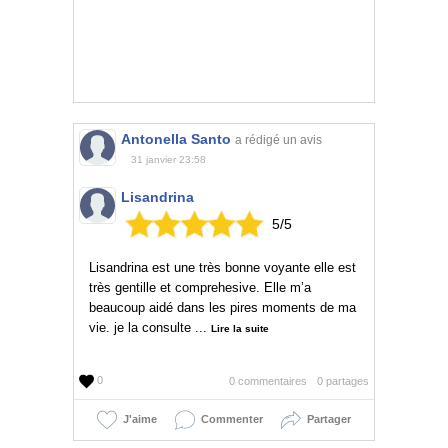
Antonella Santo
a rédigé un avis
31 janvier 23:58
Lisandrina
5
/
5
Lisandrina est une très bonne voyante elle est
très gentille et comprehesive. Elle m’a
beaucoup aidé dans les pires moments de ma
vie. je la consulte ...
Lire la suite
0
0 commentaires
0 partages
J'aime
Commenter
Partager