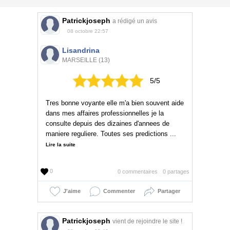
Patrickjoseph
a rédigé un avis
08 octobre 22:57
Lisandrina
MARSEILLE (13)
5/5
Tres bonne voyante elle m'a bien souvent aide
dans mes affaires professionnelles je la
consulte depuis des dizaines d'annees de
maniere reguliere. Toutes ses predictions ...
Lire la suite
0
0 commentaires
0 partages
J'aime
Commenter
Partager
Patrickjoseph
vient de rejoindre le site !