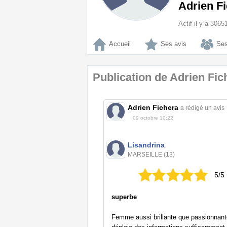
Adrien F
Actif il y a 306
Accueil
Ses avis
Ses
Publication de Adrien Fic
Adrien Fichera
a rédigé un avis
09 octobre 10:22
Lisandrina
MARSEILLE (13)
5/5
superbe
Femme aussi brillante que passionnant