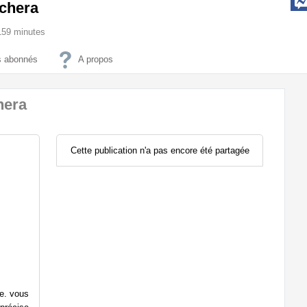
ichera
5159 minutes
 abonnés
A propos
hera
Cette publication n'a pas encore été partagée
e. vous