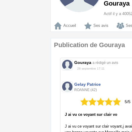
Gouraya
Actif il y a 400
Accueil
Ses avis
Ses
Publication de Gouraya
Gouraya
a rédigé un avis
28 septembre 17:11
Gelay Patrice
ROANNE (42)
5/5
J ai vu ce voyant sur clair vo
J ai vu ce voyant sur clair voyant,j ava