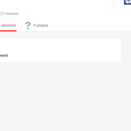
8117 minutes
 abonnés
A propos
ment