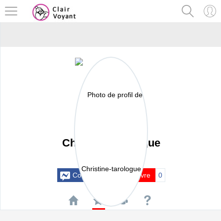
Christine-tarologue
Actif il y a 25 mois
Contacter
Suivre
0