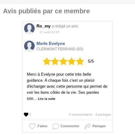
Avis publiés par ce membre
Ro_my
a rédigé un avis
17 août 22:37
Merle Evelyne
CLERMONT FERRAND (63)
5/5
Merci à Evelyne pour cette très belle
guidance. A chaque fois c'est un plaisir
d'échanger avec cette personne qui permet de
voir les bons côtés de la vie. Ses paroles
son...
Lire la suite
0
0 commentaires
0 partages
J'aime
Commenter
Partager