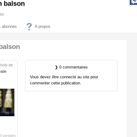
n balson
ois
 abonnés
A propos
 balson
photo de
❯ 0 commentaires
lsön
Vous devez être connecté au site pour
commenter cette publication.
0 partages