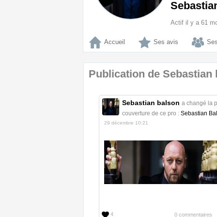
Sebastia
Actif il y a 61 m
Accueil
Ses avis
Ses
Publication de Sebastian
Sebastian balson
a changé la 
couverture de ce pro :
Sebastian Ba
29 décembre 10:21
4
0 commentaires