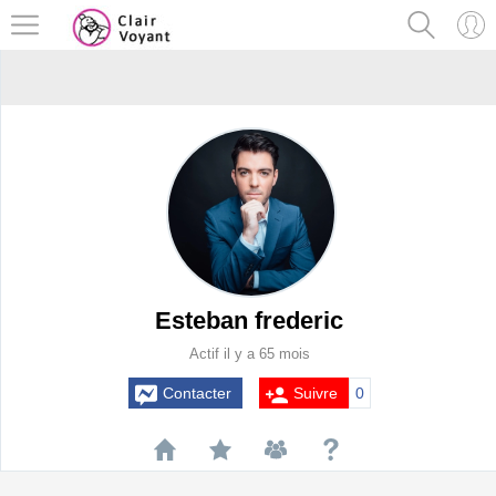
Esteban frederic
Actif il y a 65 mois
Contacter
Suivre
0