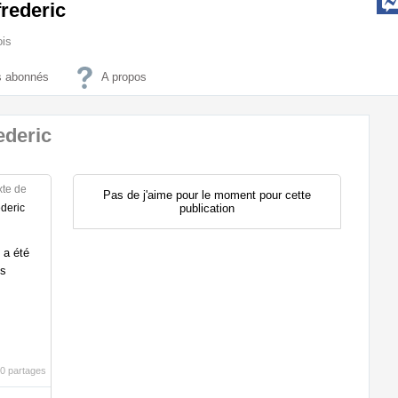
rederic
ois
 abonnés
A propos
ederic
xte de
Pas de j'aime pour le moment pour cette
publication
deric
 a été
ns
0 partages