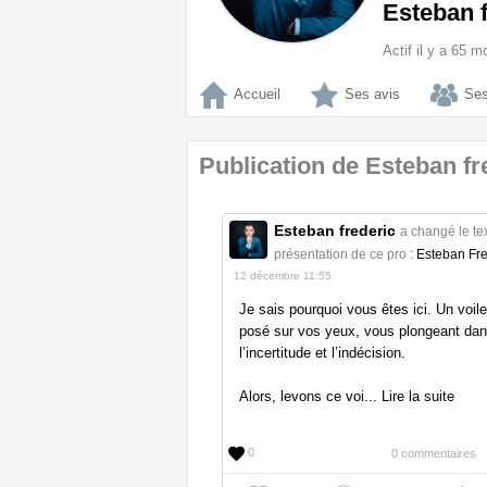
Esteban f
Actif il y a 65 m
Accueil
Ses avis
Ses
Publication de Esteban fr
Esteban frederic
a changé le te
présentation de ce pro :
Esteban Fre
12 décembre 11:55
Je sais pourquoi vous êtes ici. Un voile
posé sur vos yeux, vous plongeant da
l’incertitude et l’indécision.
Alors, levons ce voi... Lire la suite
0
0 commentaires