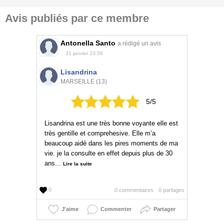
Avis publiés par ce membre
Antonella Santo
a rédigé un avis
31 janvier 23:58
Lisandrina
MARSEILLE (13)
5/5
Lisandrina est une très bonne voyante elle est
très gentille et comprehesive. Elle m’a
beaucoup aidé dans les pires moments de ma
vie. je la consulte en effet depuis plus de 30
ans...
Lire la suite
0
0 commentaires
0 partages
J'aime
Commenter
Partager