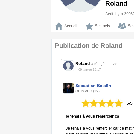
Roland
Actif il y a 399
Accueil
Ses avis
Ses
Publication de Roland
Roland
a rédigé un avis
09 janvier 15:17
Sebastian Balsön
QUIMPER (29)
5/5
je tenais à vous remercier ca
Je tenais à vous remercier car ce mati