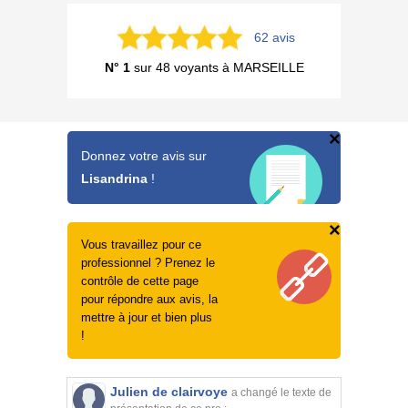
62 avis
N° 1
sur 48 voyants à MARSEILLE
×
Donnez votre avis sur
Lisandrina
!
×
Vous travaillez pour ce
professionnel ? Prenez le
contrôle de cette page
pour répondre aux avis, la
mettre à jour et bien plus
!
Julien de clairvoye
a changé le texte de