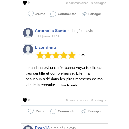
0
0 commentaires
0 partages
J'aime
Commenter
Partager
Antonella Santo
a rédigé un avis
31 janvier 23:58
Lisandrina
5/5
Lisandrina est une très bonne voyante elle est
très gentille et comprehesive. Elle m’a
beaucoup aidé dans les pires moments de ma
vie. je la consulte ...
Lire la suite
0
0 commentaires
0 partages
J'aime
Commenter
Partager
Ryan13
a rédigé un avis