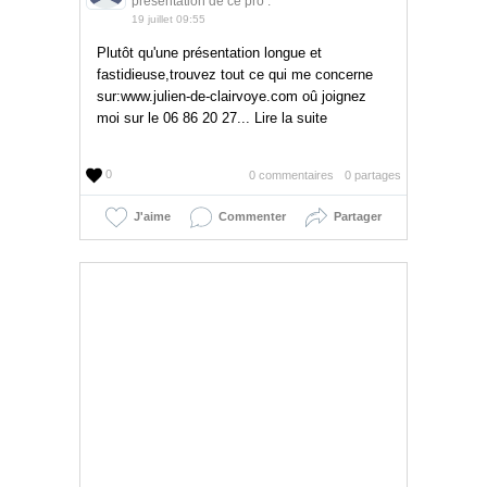
présentation de ce pro :
19 juillet 09:55
Plutôt qu'une présentation longue et
fastidieuse,trouvez tout ce qui me concerne
sur:www.julien-de-clairvoye.com oû joignez
moi sur le 06 86 20 27... Lire la suite
0
0 commentaires
0 partages
J'aime
Commenter
Partager