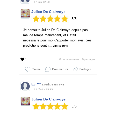
17 juin 12:00
Julien De Clairvoye
5/5
Je consulte Julien De Clairvoye depuis pas
mal de temps maintenant, et il était
nécessaire pour moi d'apporter mon avis. Ses
prédictions sont j...
Lire la suite
1
0 commentaires
0 partages
J'aime
Commenter
Partager
Ec ***
a rédigé un avis
14 février 15:35
Julien De Clairvoye
5/5