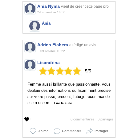
Ania Nyma
vient de créer cette page pro
24 novembre 16:50
Ania
Adrien Fichera
a rédigé un avis
09 octobre 10:22
Lisandrina
5/5
Femme aussi brillante que passionnante. vous
déploie des informations suffisamment précise
sur votre passé, présent, futur,je recommande
elle a une m...
Lire la suite
1
0 commentaires
0 partages
J'aime
Commenter
Partager