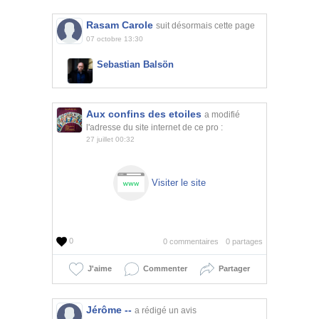
Rasam Carole
suit désormais cette page
07 octobre 13:30
Sebastian Balsön
Aux confins des etoiles
a modifié
l'adresse du site internet de ce pro :
27 juillet 00:32
Visiter le site
0
0 commentaires
0 partages
J'aime
Commenter
Partager
Jérôme --
a rédigé un avis