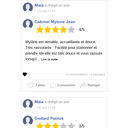
Maia
a rédigé un avis
05 avril 17:47
Cabinet Mylene Jean
4/5
Mylène est aimable, accueillante et douce.
Très rassurante . Facilité pour stationner et
prendre rdv.elle est très douce et vous rassure
lorsqu'i...
Lire la suite
0
0 commentaires
0 partages
J'aime
Commenter
Partager
Maia
a rédigé un avis
05 avril 17:38
Godard Patrick
3/5