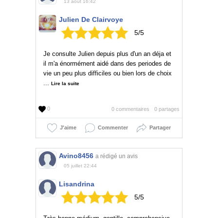
13 août 16:42
Julien De Clairvoye
5/5
Je consulte Julien depuis plus d'un an déja et
il m'a énormément aidé dans des periodes de
vie un peu plus difficiles ou bien lors de choix
...
Lire la suite
0
0 commentaires
0 partages
J'aime
Commenter
Partager
Avino8456
a rédigé un avis
05 juillet 22:44
Lisandrina
5/5