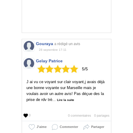
Gouraya
a rédigé un avis
28 septembre 17:11
Gelay Patrice
5/5
J ai vu ce voyant sur clair voyant,j avais déjà
une bonne voyante sur Marseille mais je
voulais avoir un autre avis! Pas déçue des la
prise de rdv trè...
Lire la suite
0
0 commentaires
0 partages
J'aime
Commenter
Partager