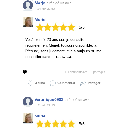
Marjo
a rédigé un avis
24 juin 22:53
Muriel
5/5
Voilà bientôt 20 ans que je consulte
régulièrement Muriel, toujours disponible, à
l'écoute, sans jugement, elle a toujours su me
conseiller dans ...
Lire la suite
0
0 commentaires
0 partages
J'aime
Commenter
Partager
Veronique0903
a rédigé un avis
21 juin 22:15
Muriel
5/5