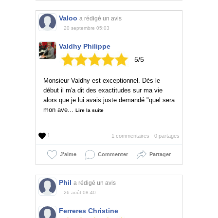
Valoo
a rédigé un avis
20 septembre 05:03
Valdhy Philippe
5/5
Monsieur Valdhy est exceptionnel. Dès le
début il m'a dit des exactitudes sur ma vie
alors que je lui avais juste demandé "quel sera
mon ave...
Lire la suite
1
1 commentaires
0 partages
J'aime
Commenter
Partager
Phil
a rédigé un avis
26 août 08:40
Ferreres Christine