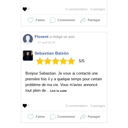
0
0 commentaires
0 partages
J'aime
Commenter
Partager
Florent
a rédigé un avis
17 avril 08:30
Sebastian Balsön
5/5
Bonjour Sebastian. Je vous ai contacté une
première fois il y a quelque temps pour certain
problème de ma vie. Vous m'aviez annoncé
tout plein de...
Lire la suite
4
0 commentaires
0 partages
J'aime
Commenter
Partager