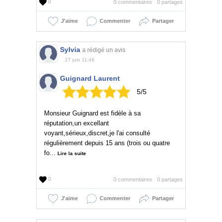
0
0 commentaires
0 partages
J'aime
Commenter
Partager
Sylvia
a rédigé un avis
27 juin 11:46
Guignard Laurent
5/5
Monsieur Guignard est fidèle à sa
réputation,un excellant
voyant,sérieux,discret,je l'ai consulté
régulièrement depuis 15 ans (trois ou quatre
fo...
Lire la suite
0
0 commentaires
0 partages
J'aime
Commenter
Partager