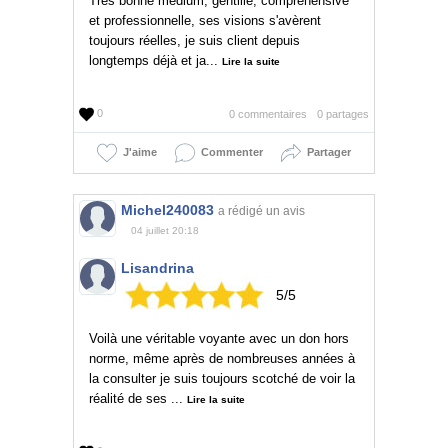
Très bonne médium, gentille, comprehensive
et professionnelle, ses visions s'avèrent
toujours réelles, je suis client depuis
longtemps déjà et ja...
Lire la suite
0
0 commentaires
0 partages
J'aime
Commenter
Partager
Michel240083
a rédigé un avis
04 juillet 20:18
Lisandrina
5/5
Voilà une véritable voyante avec un don hors
norme, même après de nombreuses années à
la consulter je suis toujours scotché de voir la
réalité de ses ...
Lire la suite