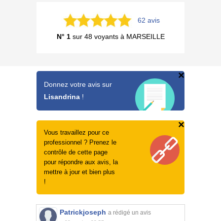
62 avis
N° 1
sur 48 voyants à MARSEILLE
×
Donnez votre avis sur
Lisandrina
!
×
Vous travaillez pour ce
professionnel ? Prenez le
contrôle de cette page
pour répondre aux avis, la
mettre à jour et bien plus
!
Patrickjoseph
a rédigé un avis