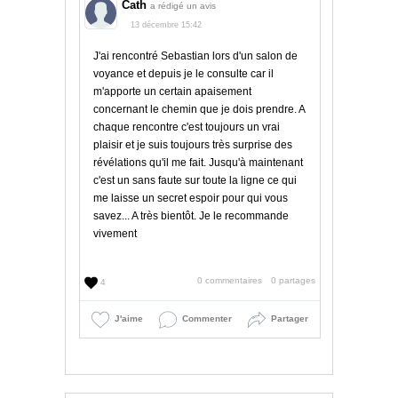
Cath
a rédigé un avis
13 décembre 15:42
J'ai rencontré Sebastian lors d'un salon de
voyance et depuis je le consulte car il
m'apporte un certain apaisement
concernant le chemin que je dois prendre. A
chaque rencontre c'est toujours un vrai
plaisir et je suis toujours très surprise des
révélations qu'il me fait. Jusqu'à maintenant
c'est un sans faute sur toute la ligne ce qui
me laisse un secret espoir pour qui vous
savez... A très bientôt. Je le recommande
vivement
0 commentaires
0 partages
4
J'aime
Commenter
Partager