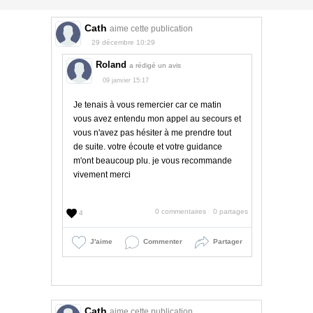
Cath
aime cette publication
29 décembre 10:29
Roland
a rédigé un avis
09 janvier 15:17
Je tenais à vous remercier car ce matin
vous avez entendu mon appel au secours et
vous n'avez pas hésiter à me prendre tout
de suite. votre écoute et votre guidance
m'ont beaucoup plu. je vous recommande
vivement merci
0 commentaires
0 partages
4
J'aime
Commenter
Partager
Cath
aime cette publication