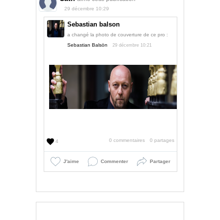
29 décembre 10:29
Sebastian balson
a changé la photo de couverture de ce pro :
Sebastian Balsön
29 décembre 10:21
0 commentaires
0 partages
4
J'aime
Commenter
Partager