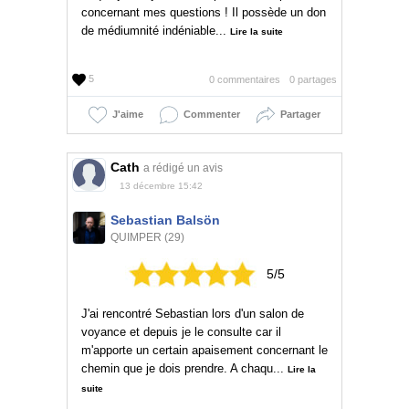
concernant mes questions ! Il possède un don
de médiumnité indéniable...
Lire la suite
5
0 commentaires
0 partages
J'aime
Commenter
Partager
Cath
a rédigé un avis
13 décembre 15:42
Sebastian Balsön
QUIMPER (29)
5/5
J'ai rencontré Sebastian lors d'un salon de
voyance et depuis je le consulte car il
m'apporte un certain apaisement concernant le
chemin que je dois prendre. A chaqu...
Lire la
suite