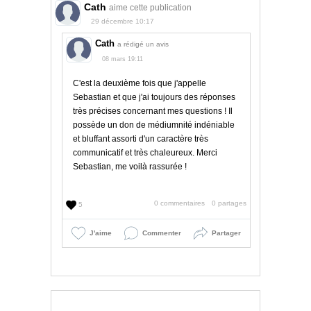
Cath
aime cette publication
29 décembre 10:17
Cath
a rédigé un avis
08 mars 19:11
C'est la deuxième fois que j'appelle
Sebastian et que j'ai toujours des réponses
très précises concernant mes questions ! Il
possède un don de médiumnité indéniable
et bluffant assorti d'un caractère très
communicatif et très chaleureux. Merci
Sebastian, me voilà rassurée !
0 commentaires
0 partages
5
J'aime
Commenter
Partager