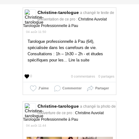
Christine-tarologue
a changé le texte de
présentation de ce pro :
Christine Auvolat
Tarologue Professionnelle à Pau
04 août 11:50
Tarologue professionnelle à Pau (64),
spécialisée dans les carrefours de vie.
Consultations : 1h – 1h30 – 2h - et études
spécifiques pour les... Lire la suite
0
0 commentaires
0 partages
J'aime
Commenter
Partager
Christine-tarologue
a changé la photo de
couverture de ce pro :
Christine Auvolat
Tarologue Professionnelle à Pau
04 août 11:44