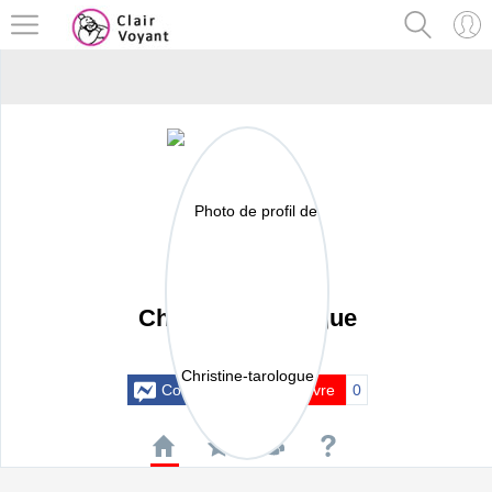
Christine-tarologue
Actif il y a 25 mois
Contacter
Suivre
0